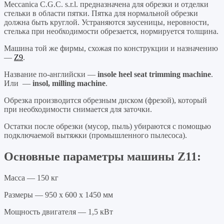
Meccanica C.G.C. s.r.l. предназначена для обрезки и отделки
стельки в области пятки. Пятка для нормальной обрезки
должна быть круглой. Устраняются заусеницы, неровности,
стелька при необходимости обрезается, нормируется толщина.
Машина той же фирмы, схожая по конструкции и назначению
—
Z9
.
Название по-английски —
insole heel seat trimming machine
.
Или —
insol, milling machine
.
Обрезка производится обрезным диском (фрезой), который
при необходимости снимается для заточки.
Остатки после обрезки (мусор, пыль) убираются с помощью
подключаемой вытяжки (промышленного пылесоса).
Основные параметры машины Z11:
Масса — 150 кг
Размеры — 950 х 600 х 1450 мм
Мощность двигателя — 1,5 кВт