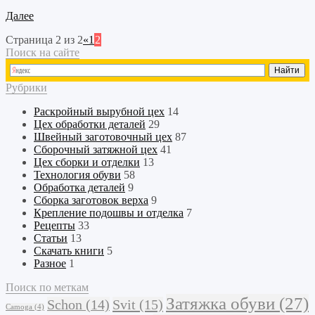
Далее
Страница 2 из 2
«
1
2
Поиск на сайте
Рубрики
Раскройный
вырубной
цех
14
Цех обработки деталей
29
Швейный
заготовочный
цех
87
Сборочный
затяжной
цех
41
Цех сборки и отделки
13
Технология обуви
58
Обработка деталей
9
Сборка заготовок верха
9
Крепление подошвы и отделка
7
Рецепты
33
Статьи
13
Скачать книги
5
Разное
1
Поиск по меткам
Затяжка обуви
(27)
Schon
(14)
Svit
(15)
Camoga
(4)