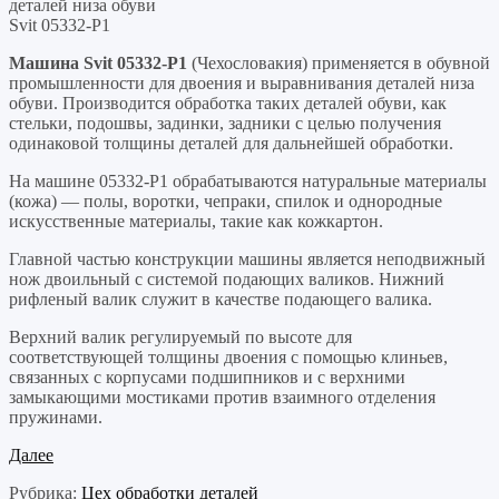
деталей низа обуви
Svit 05332-P1
Машина Svit 05332-P1
(Чехословакия) применяется в обувной
промышленности для двоения и выравнивания деталей низа
обуви. Производится обработка таких деталей обуви, как
стельки, подошвы, задинки, задники с целью получения
одинаковой толщины деталей для дальнейшей обработки.
На машине 05332-P1 обрабатываются натуральные материалы
(кожа) — полы, воротки, чепраки, спилок и однородные
искусственные материалы, такие как кожкартон.
Главной частью конструкции машины является неподвижный
нож двоильный с системой подающих валиков. Нижний
рифленый валик служит в качестве подающего валика.
Верхний валик регулируемый по высоте для
соответствующей толщины двоения с помощью клиньев,
связанных с корпусами подшипников и с верхними
замыкающими мостиками против взаимного отделения
пружинами.
Далее
Рубрика:
Цех обработки деталей