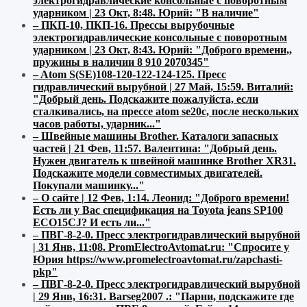
электрогидравлические консольные с поворотным
ударником | 23 Окт, 8:48
.
Юрий:
"В наличие"
–
ПКП-10, ПКП-16. Прессы вырубочные
электрогидравлические консольные с поворотным
ударником | 23 Окт, 8:43
.
Юрий:
"Доброго времени,,
пружины в наличии 8 910 2070345"
–
Atom S(SE)108-120-122-124-125. Пресс
гидравлический вырубной | 27 Май, 15:59
.
Виталий:
"Добрый день. Подскажите пожалуйста, если
сталкивались, на прессе atom se20c, после нескольких
часов работы, ударник..."
–
Швейные машины Brother. Каталоги запасных
частей | 21 Фев, 11:57
.
Валентина:
"Добрый день.
Нужен двигатель к швейной машинке Brother XR31.
Подскажите модели совместимых двигателей.
Покупали машинку..."
–
О сайте | 12 Фев, 1:14
.
Леонид:
"Доброго времени!
Есть ли у Вас спецификация на Toyota jeans SP100
ECO15CJ? И есть ли..."
–
ПВГ-8-2-0. Пресс электрогидравлический вырубной
| 31 Янв, 11:08
.
PromElectroAvtomat.ru:
"Спросите у
Юрия https://www.promelectroavtomat.ru/zapchasti-
pkp"
–
ПВГ-8-2-0. Пресс электрогидравлический вырубной
| 29 Янв, 16:31
.
Barseg2007 .:
"Парни, подскажите где