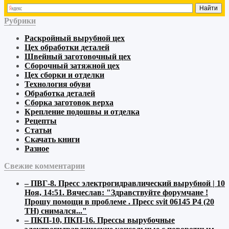
Рубрики
Раскройный
вырубной
цех
Цех обработки деталей
Швейный
заготовочный
цех
Сборочный
затяжной
цех
Цех сборки и отделки
Технология обуви
Обработка деталей
Сборка заготовок верха
Крепление подошвы и отделка
Рецепты
Статьи
Скачать книги
Разное
Свежие комментарии
–
ПВГ-8. Пресс электрогидравлический вырубной | 10
Ноя, 14:51
.
Вячеслав:
"Здравствуйте форумчане !
Прошу помощи в проблеме . Пресс svit 06145 P4 (20
ТН) снимался..."
–
ПКП-10, ПКП-16. Прессы вырубочные