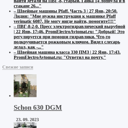
найти детали на ПВГ-8, старый. Гайка 14 лопнула и в
стакане 26..."
–
Швейные машины Pfaff. Часть 3 | 27 Янв, 20:50
.
Лидия:
"Мне нужна инструкция к машинке Pfaff
verimatic 6087. Не могу нигде найти, помогите!!!!"
–
ПВГ-8-2-0. Пресс электрогидравлический вырубной
| 22 Янв, 17:46
.
PromElectroAvtomat.ru:
"Добрый! Это
регулируется при помощи гидравлики. Что-то
подкручивается рожковым ключом. Видел слесарь
делал, как -..."
–
Швейная машина класса 330 ПМЗ | 22 Янв, 17:43
.
PromElectroAvtomat.ru:
"Ответил на почту."
Свежие записи
Schon 630 DGM
23. 09. 2023