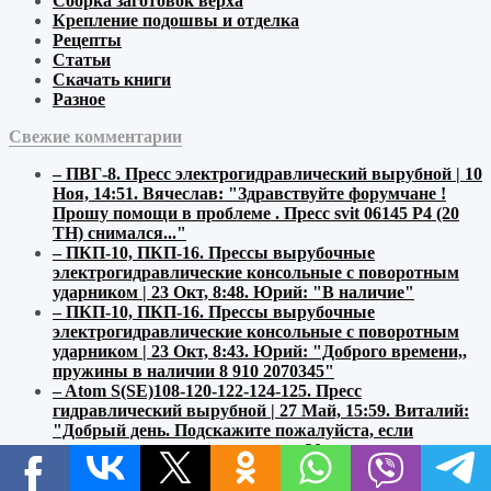
Сборка заготовок верха
Крепление подошвы и отделка
Рецепты
Статьи
Скачать книги
Разное
Свежие комментарии
–
ПВГ-8. Пресс электрогидравлический вырубной | 10
Ноя, 14:51
.
Вячеслав:
"Здравствуйте форумчане !
Прошу помощи в проблеме . Пресс svit 06145 P4 (20
ТН) снимался..."
–
ПКП-10, ПКП-16. Прессы вырубочные
электрогидравлические консольные с поворотным
ударником | 23 Окт, 8:48
.
Юрий:
"В наличие"
–
ПКП-10, ПКП-16. Прессы вырубочные
электрогидравлические консольные с поворотным
ударником | 23 Окт, 8:43
.
Юрий:
"Доброго времени,,
пружины в наличии 8 910 2070345"
–
Atom S(SE)108-120-122-124-125. Пресс
гидравлический вырубной | 27 Май, 15:59
.
Виталий:
"Добрый день. Подскажите пожалуйста, если
сталкивались, на прессе atom se20c, после нескольких
часов работы, ударник..."
–
Швейные машины Brother. Каталоги запасных