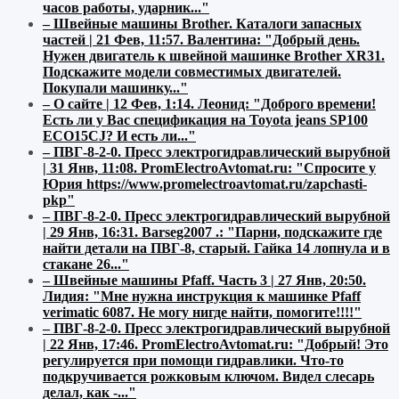
часов работы, ударник..."
–
Швейные машины Brother. Каталоги запасных
частей | 21 Фев, 11:57
.
Валентина:
"Добрый день.
Нужен двигатель к швейной машинке Brother XR31.
Подскажите модели совместимых двигателей.
Покупали машинку..."
–
О сайте | 12 Фев, 1:14
.
Леонид:
"Доброго времени!
Есть ли у Вас спецификация на Toyota jeans SP100
ECO15CJ? И есть ли..."
–
ПВГ-8-2-0. Пресс электрогидравлический вырубной
| 31 Янв, 11:08
.
PromElectroAvtomat.ru:
"Спросите у
Юрия https://www.promelectroavtomat.ru/zapchasti-
pkp"
–
ПВГ-8-2-0. Пресс электрогидравлический вырубной
| 29 Янв, 16:31
.
Barseg2007 .:
"Парни, подскажите где
найти детали на ПВГ-8, старый. Гайка 14 лопнула и в
стакане 26..."
–
Швейные машины Pfaff. Часть 3 | 27 Янв, 20:50
.
Лидия:
"Мне нужна инструкция к машинке Pfaff
verimatic 6087. Не могу нигде найти, помогите!!!!"
–
ПВГ-8-2-0. Пресс электрогидравлический вырубной
| 22 Янв, 17:46
.
PromElectroAvtomat.ru:
"Добрый! Это
регулируется при помощи гидравлики. Что-то
подкручивается рожковым ключом. Видел слесарь
делал, как -..."