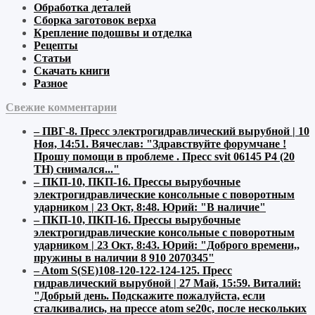
Обработка деталей
Сборка заготовок верха
Крепление подошвы и отделка
Рецепты
Статьи
Скачать книги
Разное
Свежие комментарии
–
ПВГ-8. Пресс электрогидравлический вырубной | 10
Ноя, 14:51
.
Вячеслав:
"Здравствуйте форумчане !
Прошу помощи в проблеме . Пресс svit 06145 P4 (20
ТН) снимался..."
–
ПКП-10, ПКП-16. Прессы вырубочные
электрогидравлические консольные с поворотным
ударником | 23 Окт, 8:48
.
Юрий:
"В наличие"
–
ПКП-10, ПКП-16. Прессы вырубочные
электрогидравлические консольные с поворотным
ударником | 23 Окт, 8:43
.
Юрий:
"Доброго времени,,
пружины в наличии 8 910 2070345"
–
Atom S(SE)108-120-122-124-125. Пресс
гидравлический вырубной | 27 Май, 15:59
.
Виталий:
"Добрый день. Подскажите пожалуйста, если
сталкивались, на прессе atom se20c, после нескольких