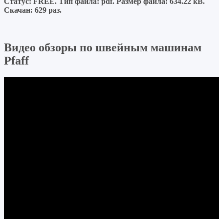
Статус: FREE.
Тип файла:
pdf.
Размер файла:
634.22 kB.
Скачан:
629 раз.
Видео обзоры по швейным машинам
Pfaff