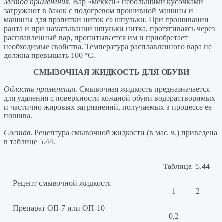
Метод применения
. Вар «меккей» небольшими кусочками
загружают в бачок с подогревом прошивной машины и
машины для пропитки ниток со шпульки. При прошивании
ранта и при наматывании шпульки нитка, протягиваясь через
расплавленный вар, пропитывается им и приобретает
необходимые свойства. Температура расплавленного вара не
должна превышать 100 °С.
СМЫВОЧНАЯ ЖИДКОСТЬ ДЛЯ ОБУВИ
Область применения
. Смывочная жидкость предназначается
для удаления с поверхности кожаной обуви водорастворимых
и частично жировых загрязнений, получаемых в процессе ее
пошива.
Состав
. Рецептура смывочной жидкости (в мас. ч.) приведена
в таблице 5.44.
Таблица 5.44
Рецепт смывочной жидкости
1
2
Препарат ОП-7 или ОП-10
0,2
—