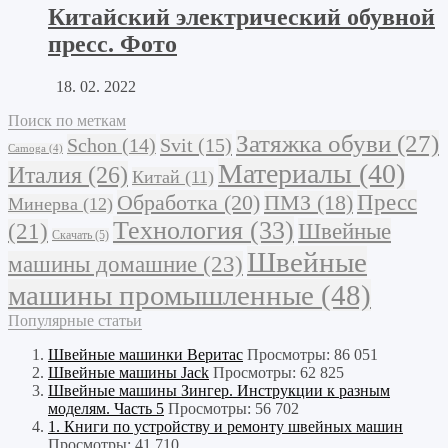
Китайский электрический обувной
пресс. Фото
18. 02. 2022
Поиск по меткам
Затяжка обуви
(27)
Schon
(14)
Svit
(15)
Camoga
(4)
Материалы
(40)
Италия
(26)
Китай
(11)
Обработка
(20)
Пресс
ПМЗ
(18)
Минерва
(12)
Технология
(33)
Швейные
(21)
Скачать
(5)
Швейные
машины домашние
(23)
машины промышленные
(48)
Популярные статьи
Швейные машинки Веритас
Просмотры: 86 051
Швейные машины Jack
Просмотры: 62 825
Швейные машины Зингер. Инструкции к разным
моделям. Часть 5
Просмотры: 56 702
1. Книги по устройству и ремонту швейных машин
Просмотры: 41 710