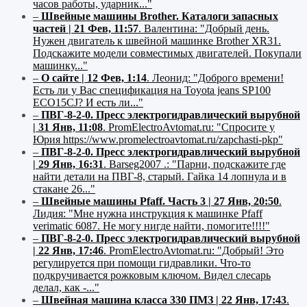
часов работы, ударник..."
–
Швейные машины Brother. Каталоги запасных
частей | 21 Фев, 11:57
.
Валентина:
"Добрый день.
Нужен двигатель к швейной машинке Brother XR31.
Подскажите модели совместимых двигателей. Покупали
машинку..."
–
О сайте | 12 Фев, 1:14
.
Леонид:
"Доброго времени!
Есть ли у Вас спецификация на Toyota jeans SP100
ECO15CJ? И есть ли..."
–
ПВГ-8-2-0. Пресс электрогидравлический вырубной
| 31 Янв, 11:08
.
PromElectroAvtomat.ru:
"Спросите у
Юрия https://www.promelectroavtomat.ru/zapchasti-pkp"
–
ПВГ-8-2-0. Пресс электрогидравлический вырубной
| 29 Янв, 16:31
.
Barseg2007 .:
"Парни, подскажите где
найти детали на ПВГ-8, старый. Гайка 14 лопнула и в
стакане 26..."
–
Швейные машины Pfaff. Часть 3 | 27 Янв, 20:50
.
Лидия:
"Мне нужна инструкция к машинке Pfaff
verimatic 6087. Не могу нигде найти, помогите!!!!"
–
ПВГ-8-2-0. Пресс электрогидравлический вырубной
| 22 Янв, 17:46
.
PromElectroAvtomat.ru:
"Добрый! Это
регулируется при помощи гидравлики. Что-то
подкручивается рожковым ключом. Видел слесарь
делал, как -..."
–
Швейная машина класса 330 ПМЗ | 22 Янв, 17:43
.