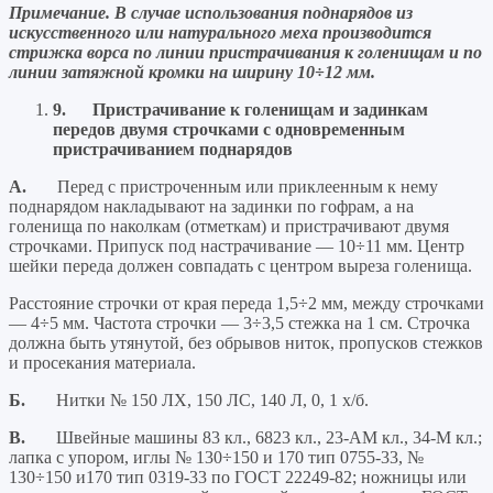
Примечание. В случае использования поднарядов из
искусственного или натурального меха производится
стрижка ворса по линии пристрачивания к голенищам и по
линии затяжной кромки на ширину 10÷12 мм.
9.
Пристрачивание к голенищам и
задинкам
передов двумя строчками с одновременным
пристрачиванием поднарядов
А.
Перед с пристроченным или приклеенным к нему
поднарядом накладывают на задинки по гофрам, а на
голенища по наколкам (отметкам) и пристрачивают двумя
строчками. Припуск под настрачивание — 10÷11 мм. Центр
шейки переда должен совпадать с центром выреза голенища.
Расстояние строчки от края переда 1,5÷2 мм, между строчками
— 4÷5 мм. Частота строчки — 3÷3,5 стежка на 1 см. Строчка
должна быть утянутой, без обрывов ниток, пропусков стежков
и просекания материала.
Б.
Нитки № 150 ЛХ, 150 ЛС, 140 Л, 0, 1 х/б.
В.
Швейные машины 83 кл., 6823 кл., 23-АМ кл., 34-М кл.;
лапка с упором, иглы № 130÷150 и 170 тип 0755-33, №
130÷150 и170 тип 0319-33 по ГОСТ 22249-82; ножницы или