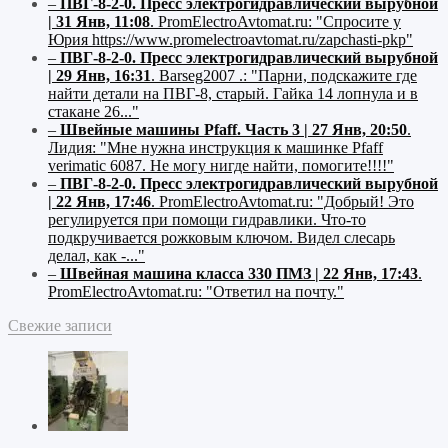
–
ПВГ-8-2-0. Пресс электрогидравлический вырубной
| 31 Янв, 11:08
.
PromElectroAvtomat.ru:
"Спросите у
Юрия https://www.promelectroavtomat.ru/zapchasti-pkp"
–
ПВГ-8-2-0. Пресс электрогидравлический вырубной
| 29 Янв, 16:31
.
Barseg2007 .:
"Парни, подскажите где
найти детали на ПВГ-8, старый. Гайка 14 лопнула и в
стакане 26..."
–
Швейные машины Pfaff. Часть 3 | 27 Янв, 20:50
.
Лидия:
"Мне нужна инструкция к машинке Pfaff
verimatic 6087. Не могу нигде найти, помогите!!!!"
–
ПВГ-8-2-0. Пресс электрогидравлический вырубной
| 22 Янв, 17:46
.
PromElectroAvtomat.ru:
"Добрый! Это
регулируется при помощи гидравлики. Что-то
подкручивается рожковым ключом. Видел слесарь
делал, как -..."
–
Швейная машина класса 330 ПМЗ | 22 Янв, 17:43
.
PromElectroAvtomat.ru:
"Ответил на почту."
Свежие записи