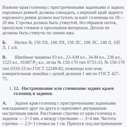
Нижние края голенищ с пристроченными задинками и задних
наружных ремней должны совпадать, а верхний край заднего
наружного ремня должен выступать за кант голенища на 18—
20 мм. Строчка должна быть утянутой, без обрывов ниток,
пропусков стежков и просекания материала. Детали не
должны быть стянуты по линии шва.
Б.
Нитки № 150 ЛХ, 100 ЛХ, 150 ЛС, 100 ЛС, 140 Л, 105
Л, 1 х/б.
В.
Швейные машины 93 кл., 23-АМ кл., 34-М кл., 236 кл.,
1523 кл., 01087/Р
кл., иглы № 150-170 тип 0755-33, № 150-170
3
тип 0319-33 по ГОСТ 22249-82; ножницы или нож;
измерительная линейка с ценой деления 1 мм по ГОСТ 427-
75.
12.
Настрачивание или стачивание задних краев
голенищ и задинок
А.
Задние края голенищ с пристроченными задинками
накладывают друг на друга и скрепляют двухрядным
настрочным швом. Расстояние строчки от края голенищ и
задинок — 2÷3 мм, а между строчками — 3÷4 мм. Частота
строчки — 2,5÷3 стежка на 1 см. Припуск под настрачивание