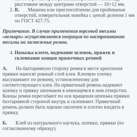
расстояние между центрами отверстий — 10÷12 мм.
B.
Машина или приспособление для пробивания
отверстий, измерительная линейка с ценой деления 1 мм
по ГОСТ 427-75.
Примечание. В случае применения ворсовой тесьмы
«велькро» осуществляется операция по настрачиванию
тесьмы на застежные ремни.
Намазка клеем, надевание шлевок, пряжек и
склеивание концов пряжечных ремней
А.
На бахтармяную сторону ремня в месте крепления
пряжки наносят ровный слой клея. Клеевую пленку
высушивают по режиму, установленному для
соответствующего клея. На пряжечный ремень надевают
шлевку и пряжку шпеньком в имеющемся в нем отверстии.
Концы ремня перегибают по оси вращения шпенька пряжки
бахтармяной стороной внутрь и склеивают. Пряжечный
ремень должен быть хорошо околочен и плотно входить в
пряжку.
Б.
Клей из натурального каучука, шлевки, пряжки (по
согласованному образцу).