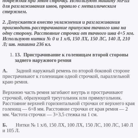
повреждая при этом строчку. Используют машину МРШ
для разглаживания швов, правило с металлическим
стержнем.
2. Допускается вместо увлажнения и разглаживания
производить расстрачивание припусков тачного шва на
одну сторону. Расстояние строчки от тачного шва 4÷5 мм.
Используют нитки № 0 и 1 х/б, 150 ЛХ, 150 ЛС, 140 Л, 210
Л; шв. машина 236 кл.
13.
Пристрачивание к голенищам второй стороны
заднего наружного ремня
А.
Задний наружный ремень по второй боковой стороне
пристрачивают к голенищам одной строчкой, параллельной
краю ремня.
Верхнюю часть ремня загибают внутрь и прострачивают
строчкой, образующей треугольник или прямоугольник.
Расстояние верхней горизонтальной строчки от верхнего края
голенищ — 6÷8 мм. Расстояние строчки от края ремня — 2
мм. Частота строчки — 3÷3,5 стежка на 1 см.
Б.
Нитки № 1 х/б, 150 ЛХ, 100 ЛХ, 150 ЛС, 100 ЛС, 140 Л
и 105 Л.