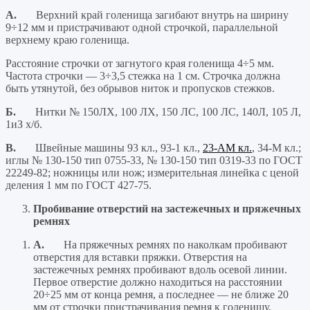
А.
Верхний край голенища загибают внутрь на ширину
9÷12 мм и пристрачивают одной строчкой, параллельной
верхнему краю голенища.
Расстояние строчки от загнутого края голенища 4÷5 мм.
Частота строчки — 3÷3,5 стежка на 1 см. Строчка должна
быть утянутой, без обрывов ниток и пропусков стежков.
Б.
Нитки № 150ЛХ, 100 ЛХ, 150 ЛС, 100 ЛС, 140Л, 105 Л,
1иЗ х/б.
В.
Швейные машины 93 кл., 93-1 кл.,
23-АМ кл.
, 34-М кл.;
иглы № 130-150 тип 0755-33, № 130-150 тип 0319-33 по ГОСТ
22249-82; ножницы или нож; измерительная линейка с ценой
деления 1 мм по ГОСТ 427-75.
Пробивание отверстий на застежечных и пряжечных
ремнях
A.
На пряжечных ремнях по наколкам пробивают
отверстия для вставки пряжки. Отверстия на
застежечных ремнях пробивают вдоль осевой линии.
Первое отверстие должно находиться на расстоянии
20÷25 мм от конца ремня, а последнее — не ближе 20
мм от строчки пристрачивания ремня к голенищу,