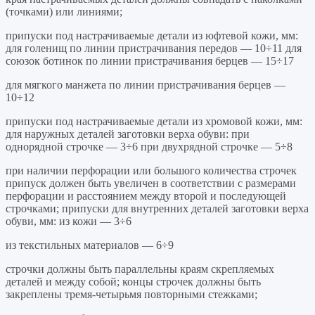
(точками) или линиями;
припуски под настрачиваемые детали из юфтевой кожи, мм:
для голенищ по линии пристрачивания передов — 10÷11 для
союзок ботинок по линии пристрачивания берцев — 15÷17
для мягкого манжета по линии пристрачивания берцев —
10÷12
припуски под настрачиваемые детали из хромовой кожи, мм:
для наружных деталей заготовки верха обуви: при
однорядной строчке — 3÷6 при двухрядной строчке — 5÷8
при наличии перфорации или большого количества строчек
припуск должен быть увеличен в соответствии с размерами
перфорации и расстоянием между второй и последующей
строчками; припуски для внутренних деталей заготовки верха
обуви, мм: из кожи — 3÷6
из текстильных материалов — 6÷9
строчки должны быть параллельны краям скрепляемых
деталей и между собой; концы строчек должны быть
закреплены тремя-четырьмя повторными стежками;