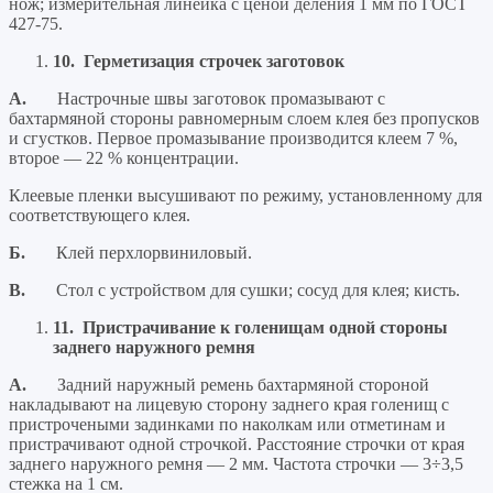
нож; измерительная линейка с ценой деления 1 мм по ГОСТ
427-75.
10.
Герметизация строчек заготовок
А.
Настрочные швы заготовок промазывают с
бахтармяной стороны равномерным слоем клея без пропусков
и сгустков. Первое промазывание производится клеем 7 %,
второе — 22 % концентрации.
Клеевые пленки высушивают по режиму, установленному для
соответствующего клея.
Б.
Клей перхлорвиниловый.
В.
Стол с устройством для сушки; сосуд для клея; кисть.
11.
Пристрачивание к голенищам одной стороны
заднего наружного ремня
А.
Задний наружный ремень бахтармяной стороной
накладывают на лицевую сторону заднего края голенищ с
пристрочеными задинками по наколкам или отметинам и
пристрачивают одной строчкой. Расстояние строчки от края
заднего наружного ремня — 2 мм. Частота строчки — 3÷3,5
стежка на 1 см.