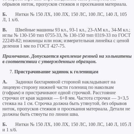
обрывов ниток, пропусков стежков и просекания материала.
Б.
Нитки № 150 ЛХ, 100 ЛХ, 150 ЛС, 100 ЛС, 140 Л, 105
Л, 1 х/б.
В.
Швейные машины 93 кл., 93-1 кл., 23-АМ кл., 34-М кл.;
иглы № 130-150 тип 0755-33, № 130-150 тип 0319-33 по ГОСТ
22249-82; ножницы или нож; измерительная линейка с ценой
деления 1 мм по ГОСТ 427-75.
Примечание. Допускается крепление ремней на хольнитены
в соответствии с утвержденным образцом.
Пристрачивание задинок к голенищам
А.
Задинки бахтармяной стороной накладывают на
лицевую сторону нижней части голенищ по наколкам
(гофрам) и пристрачивают одной строчкой. Расстояние
строчки от края задинки — 6÷8 мм. Частота строчки — 3÷3,5
стежка на 1 см. Строчка должна быть утянутой, без обрывов
ниток, пропусков стежков и просекания материала. Детали не
должны быть стянуты по линии шва.
Б.
Нитки № 150 ЛХ, 100 ЛХ, 150 ЛС, 100 ЛС, 140 Л, 105 Л
и 1 х/б.