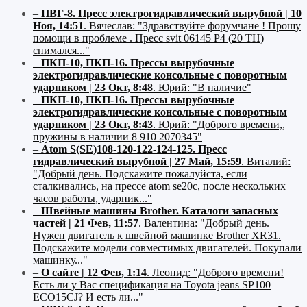
–
ПВГ-8. Пресс электрогидравлический вырубной | 10
Ноя, 14:51
.
Вячеслав:
"Здравствуйте форумчане ! Прошу
помощи в проблеме . Пресс svit 06145 P4 (20 ТН)
снимался..."
–
ПКП-10, ПКП-16. Прессы вырубочные
электрогидравлические консольные с поворотным
ударником | 23 Окт, 8:48
.
Юрий:
"В наличие"
–
ПКП-10, ПКП-16. Прессы вырубочные
электрогидравлические консольные с поворотным
ударником | 23 Окт, 8:43
.
Юрий:
"Доброго времени,,
пружины в наличии 8 910 2070345"
–
Atom S(SE)108-120-122-124-125. Пресс
гидравлический вырубной | 27 Май, 15:59
.
Виталий:
"Добрый день. Подскажите пожалуйста, если
сталкивались, на прессе atom se20c, после нескольких
часов работы, ударник..."
–
Швейные машины Brother. Каталоги запасных
частей | 21 Фев, 11:57
.
Валентина:
"Добрый день.
Нужен двигатель к швейной машинке Brother XR31.
Подскажите модели совместимых двигателей. Покупали
машинку..."
–
О сайте | 12 Фев, 1:14
.
Леонид:
"Доброго времени!
Есть ли у Вас спецификация на Toyota jeans SP100
ECO15CJ? И есть ли..."