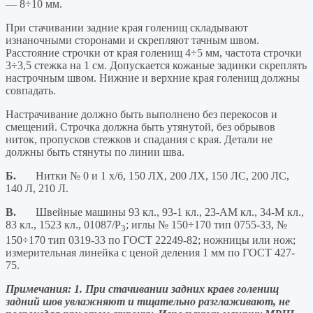
— 8÷10 мм.
При стачивании задние края голенищ складывают
изнаночными сторонами и скрепляют тачным швом.
Расстояние строчки от края голенищ 4÷5 мм, частота строчки
3÷3,5 стежка на 1 см. До­пускается кожаные задинки скреплять
настрочным швом. Нижние и верхние края голенищ должны
совпадать.
Настрачивание должно быть выполнено без перекосов и
смещений. Строчка должна быть утянутой, без обрывов
ниток, пропусков стежков и спадания с края. Детали не
должны быть стяну­ты по линии шва.
Б.
Нитки № 0 и 1 х/б, 150 ЛХ, 200 ЛХ, 150 ЛС, 200 ЛС,
140 Л, 210 Л.
В.
Швейные машины 93 кл., 93-1 кл., 23-АМ кл., 34-М кл.,
83 кл., 1523 кл., 01087/Р
; иглы № 150÷170 тип 0755-33, №
3
150÷170 тип 0319-33 по ГОСТ 22249-82; ножницы или нож;
измерительная линейка с ценой деления 1 мм по ГОСТ 427-
75.
Примечания: 1. При стачивании задних краев голенищ
задний шов увлажняют и тщательно разглаживают, не