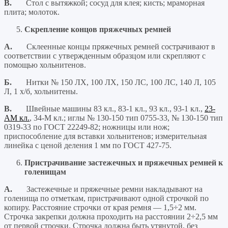
В.
Стол с вытяжкой; сосуд для клея; кисть; мраморная
плита; молоток.
Скрепление концов пряжечных ремней
А.
Склеенные концы пряжечных ремней сострачивают в
соответствии с утвержденным образцом или скрепляют с
помощью хольнитенов.
Б.
Нитки № 150 ЛХ, 100 ЛХ, 150 ЛС, 100 ЛС, 140 Л, 105
Л, 1 х/б, хольнитены.
В.
Швейные машины 83 кл., 83-1 кл., 93 кл., 93-1 кл.,
23-
АМ кл.
, 34-М кл.; иглы № 130-150 тип 0755-33, № 130-150 тип
0319-33 по ГОСТ 22249-82; ножницы или нож;
приспособление для вставки хольнитенов; измерительная
линейка с ценой деления 1 мм по ГОСТ 427-75.
Пристрачивание застежечных и пряжечных ремней к
голенищам
А.
Застежечные и пряжечные ремни накладывают на
голенища по отметкам, пристрачивают одной строчкой по
копиру. Расстояние строчки от края ремня — 1,5÷2 мм.
Строчка закрепки должна проходить на расстоянии 2÷2,5 мм
от первой строчки. Строчка должна быть утянутой, без