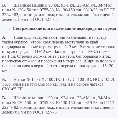
В.
Швейные машины 93 кл., 93-1 кл., 23-АМ кл., 34-М кл.,
иглы № 130-150 тип 0755-33, № 130-150 тип 0319-33 по ГОСТ
22249-82; ножницы или нож; измерительная линейка с ценой
деления 1 мм по ГОСТ 427-75.
Сострачивание или наклеивание поднаряда на переда
А.
Поднаряд настрачивают или наклеивают на переда
таким образом, чтобы края переда выступали за край
поднаряда по всему периметру на 2÷3 мм. Расстояние строчки
от края переда — 11÷12 мм. Частота строчки —3÷3,5 стежка
на 1 см. Строчка должна быть утянутой, без обрывов ниток,
пропусков стежков и просекания материала. Ширина полоски
нанесения клея в верхней части переда и поднаряда — 15÷20
мм.
Б.
Нитки № 150 ЛХ, 100 ЛХ, 150 ЛС, 100 ЛС, НОЛ, 105 Л,
1 х/б; клей из натурального каучука и на основе латекса
СКС-65 ГП.
В.
Швейные машины 93 кл., 93-1 кл., 23-АМ кл., 34-М кл.,
иглы № 130-150 тип 0755-33, № 130-150 тип 0319-33 по ГОСТ
22249-82; ножницы или нож; измерительная линейка с ценой
деления 1 мм по ГОСТ 427-75.