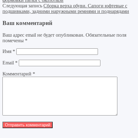
формовки пятки с околоткой
Следующая запись
Сборка верха обуви. Сапоги юфтевые с
подшивками, задними наружными ремнями и поднарядами
Ваш комментарий
Ваш адрес email не будет опубликован.
Обязательные поля
помечены
*
Имя
*
Email
*
Комментарий
*