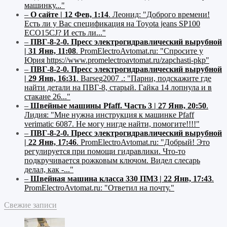
машинку..."
–
О сайте | 12 Фев, 1:14
.
Леонид:
"Доброго времени!
Есть ли у Вас спецификация на Toyota jeans SP100
ECO15CJ? И есть ли..."
–
ПВГ-8-2-0. Пресс электрогидравлический вырубной
| 31 Янв, 11:08
.
PromElectroAvtomat.ru:
"Спросите у
Юрия https://www.promelectroavtomat.ru/zapchasti-pkp"
–
ПВГ-8-2-0. Пресс электрогидравлический вырубной
| 29 Янв, 16:31
.
Barseg2007 .:
"Парни, подскажите где
найти детали на ПВГ-8, старый. Гайка 14 лопнула и в
стакане 26..."
–
Швейные машины Pfaff. Часть 3 | 27 Янв, 20:50
.
Лидия:
"Мне нужна инструкция к машинке Pfaff
verimatic 6087. Не могу нигде найти, помогите!!!!"
–
ПВГ-8-2-0. Пресс электрогидравлический вырубной
| 22 Янв, 17:46
.
PromElectroAvtomat.ru:
"Добрый! Это
регулируется при помощи гидравлики. Что-то
подкручивается рожковым ключом. Видел слесарь
делал, как -..."
–
Швейная машина класса 330 ПМЗ | 22 Янв, 17:43
.
PromElectroAvtomat.ru:
"Ответил на почту."
Свежие записи