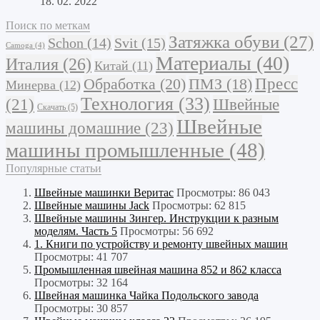
18. 02. 2022
Поиск по меткам
Затяжка обуви
(27)
Schon
(14)
Svit
(15)
Camoga
(4)
Материалы
(40)
Италия
(26)
Китай
(11)
Обработка
(20)
Пресс
ПМЗ
(18)
Минерва
(12)
Технология
(33)
Швейные
(21)
Скачать
(5)
Швейные
машины домашние
(23)
машины промышленные
(48)
Популярные статьи
Швейные машинки Веритас
Просмотры: 86 043
Швейные машины Jack
Просмотры: 62 815
Швейные машины Зингер. Инструкции к разным
моделям. Часть 5
Просмотры: 56 692
1. Книги по устройству и ремонту швейных машин
Просмотры: 41 707
Промышленная швейная машина 852 и 862 класса
Просмотры: 32 164
Швейная машинка Чайка Подольского завода
Просмотры: 30 857