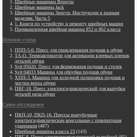
Швейные машинки Веритас
Швейные машины Jack
Швейные машины Зингер. Инструкции к разным
моделям. Часть 5
1. Книги по устройству и ремонту швейных машин
Промышленная швейная машина 852 и 862 класса
Похожие статьи
ППП-5-0. Пресс для приклеивания подошв к обуви
ТА-О. Термоактиватор для активации клеевых пленок
деталей обуви
Svit 05020. Пресс для формования подошв и стелек
Svit 04033 Машина для обрубки подошв обуви
ХПП-3. Машина для холодной полировки подошв и
чистки верха обуви
ПВГ-18. Пресс электрогидравлический для вырубки
деталей низа обуви
Самое обсуждаемое
ПКП-10, ПКП-16. Прессы вырубочные
электрогидравлические консольные с поворотным
ударником
(487)
Швейные машины класса 23
(143)
ПВГ-8. Пресс электрогидравлический вырубной
(85)