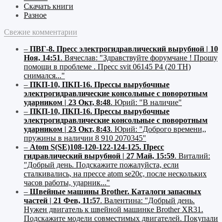
Скачать книги
Разное
Свежие комментарии
–
ПВГ-8. Пресс электрогидравлический вырубной | 10
Ноя, 14:51
.
Вячеслав:
"Здравствуйте форумчане ! Прошу
помощи в проблеме . Пресс svit 06145 P4 (20 ТН)
снимался..."
–
ПКП-10, ПКП-16. Прессы вырубочные
электрогидравлические консольные с поворотным
ударником | 23 Окт, 8:48
.
Юрий:
"В наличие"
–
ПКП-10, ПКП-16. Прессы вырубочные
электрогидравлические консольные с поворотным
ударником | 23 Окт, 8:43
.
Юрий:
"Доброго времени,,
пружины в наличии 8 910 2070345"
–
Atom S(SE)108-120-122-124-125. Пресс
гидравлический вырубной | 27 Май, 15:59
.
Виталий:
"Добрый день. Подскажите пожалуйста, если
сталкивались, на прессе atom se20c, после нескольких
часов работы, ударник..."
–
Швейные машины Brother. Каталоги запасных
частей | 21 Фев, 11:57
.
Валентина:
"Добрый день.
Нужен двигатель к швейной машинке Brother XR31.
Подскажите модели совместимых двигателей. Покупали