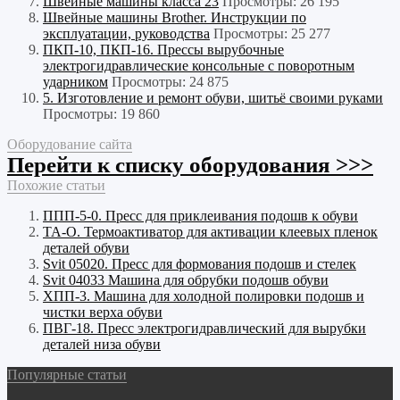
Швейные машины класса 23
Просмотры: 26 195
Швейные машины Brother. Инструкции по
эксплуатации, руководства
Просмотры: 25 277
ПКП-10, ПКП-16. Прессы вырубочные
электрогидравлические консольные с поворотным
ударником
Просмотры: 24 875
5. Изготовление и ремонт обуви, шитьё своими руками
Просмотры: 19 860
Оборудование сайта
Перейти к списку оборудования >>>
Похожие статьи
ППП-5-0. Пресс для приклеивания подошв к обуви
ТА-О. Термоактиватор для активации клеевых пленок
деталей обуви
Svit 05020. Пресс для формования подошв и стелек
Svit 04033 Машина для обрубки подошв обуви
ХПП-3. Машина для холодной полировки подошв и
чистки верха обуви
ПВГ-18. Пресс электрогидравлический для вырубки
деталей низа обуви
Популярные статьи