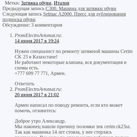
Метки:
Затяжка обуви
,
Италия
Предыдущая запись
С300. Машина для затяжки обуви
Следующая запись
Selmac A2000. Пресс для дублирования
подноска обуви
Обсуждение: 3 комментария
PromElectroAvtomat.ru
:
14 июня 2017 в 19:24
Нужен специалист по ремонту затяжной машины Cerim
CK 23 в Казахстане!
Не работают некоторые клапана, вся документация и
схемы есть.
+777 699 77 771, Армен.
Ответить
PromElectroAvtomat.ru
:
20 июня 2017 в 21:02
Армен написал по поводу ремонта, если кто может
помочь, отзовитесь:
Доброе утро Александр.
Мы наконец нашли причину поломки зпк cerim ck23sz.
Так как машинка 14 лет стояла, у нее стерлась