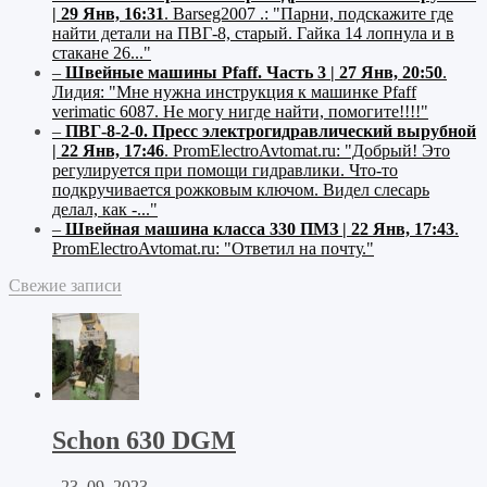
| 29 Янв, 16:31
.
Barseg2007 .:
"Парни, подскажите где
найти детали на ПВГ-8, старый. Гайка 14 лопнула и в
стакане 26..."
–
Швейные машины Pfaff. Часть 3 | 27 Янв, 20:50
.
Лидия:
"Мне нужна инструкция к машинке Pfaff
verimatic 6087. Не могу нигде найти, помогите!!!!"
–
ПВГ-8-2-0. Пресс электрогидравлический вырубной
| 22 Янв, 17:46
.
PromElectroAvtomat.ru:
"Добрый! Это
регулируется при помощи гидравлики. Что-то
подкручивается рожковым ключом. Видел слесарь
делал, как -..."
–
Швейная машина класса 330 ПМЗ | 22 Янв, 17:43
.
PromElectroAvtomat.ru:
"Ответил на почту."
Свежие записи
Schon 630 DGM
23. 09. 2023