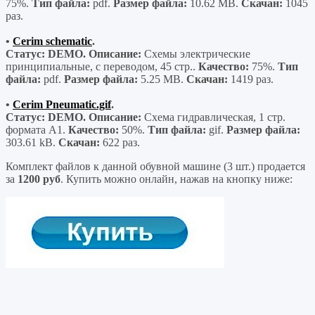
75%.
Тип файла:
pdf.
Размер файла:
10.62 MB.
Скачан:
1045
раз.
•
Cerim schematic
.
Статус: DEMO. Описание:
Схемы электрические
принципиальные, с переводом, 45 стр..
Качество:
75%.
Тип
файла:
pdf.
Размер файла:
5.25 MB.
Скачан:
1419 раз.
•
Cerim Pneumatic.gif
.
Статус: DEMO. Описание:
Схема гидравлическая, 1 стр.
формата А1.
Качество:
50%.
Тип файла:
gif.
Размер файла:
303.61 kB.
Скачан:
622 раз.
Комплект файлов к данной обувной машине (3 шт.) продается
за
1200 руб
. Купить можно онлайн, нажав на кнопку ниже: