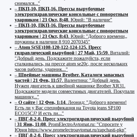
снимался..."
–
ПКП-10, ПКП-16. Прессы вырубочные
электрогидравлические консольные с поворотным
ударником | 23 Окт, 8:48
.
Юрий:
"В наличие"
–
ПКП-10, ПКП-16. Прессы вырубочные
электрогидравлические консольные с поворотным
ударником | 23 Окт, 8:43
.
Юрий:
"Доброго времени,,
пружины в наличии 8 910 2070345"
–
Atom S(SE)108-120-122-124-125. Пресс
гидравлический вырубной | 27 Май, 15:59
.
Виталий:
"Добрый день. Подскажите пожалуйста, если
сталкивались, на прессе atom se20c, после нескольких
часов работы, ударник..."
–
Швейные машины Brother. Каталоги запасных
частей | 21 Фев, 11:57
.
Валентина:
"Добрый день.
Нужен двигатель к швейной машинке Brother XR31.
Подскажите модели совместимых двигателей. Покупали
машинку..."
–
О сайте | 12 Фев, 1:14
.
Леонид:
"Доброго времени!
Есть ли у Вас спецификация на Toyota jeans SP100
ECO15CJ? И есть ли..."
–
ПВГ-8-2-0. Пресс электрогидравлический вырубной
| 31 Янв, 11:08
.
PromElectroAvtomat.ru:
"Спросите у
Юрия https://www.promelectroavtomat.ru/zapchasti-pkp"
–
ПВГ-8-2-0. Пресс электрогидравлический вырубной