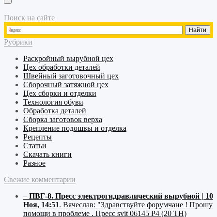
Поиск на сайте
Рубрики
Раскройный
вырубной
цех
Цех обработки деталей
Швейный
заготовочный
цех
Сборочный
затяжной
цех
Цех сборки и отделки
Технология обуви
Обработка деталей
Сборка заготовок верха
Крепление подошвы и отделка
Рецепты
Статьи
Скачать книги
Разное
Свежие комментарии
–
ПВГ-8. Пресс электрогидравлический вырубной | 10
Ноя, 14:51
.
Вячеслав:
"Здравствуйте форумчане ! Прошу
помощи в проблеме . Пресс svit 06145 P4 (20 ТН)