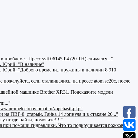
проблеме . Пресс svit 06145 P4 (20 ТН) снимался..."
.
Юрий:
"В наличие"
.
Юрий:
"Доброго времени,, пружины в наличии 8 910
 пожалуйста, если сталкивались, на прессе atom se20c, после
 швейной машинке Brother XR31. Подскажите модели
и..."
ww.promelectroavtomat.ru/zapchasti-pkp"
 на ПВГ-8, старый. Гайка 14 лопнула и в стакане 26..."
гу нигде найти, помогите!!!!"
я при помощи гидравлики. Что-то подкручивается рожковым