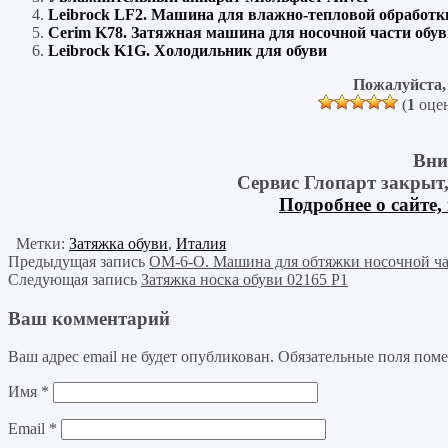
Leibrock LF2. Машина для влажно-тепловой обработк
Cerim K78. Затяжная машина для носочной части обув
Leibrock K1G. Холодильник для обуви
Пожалуйста, 
(
1
оцен
Вни
Сервис Глопарт закрыт
Подробнее о сайте,
Метки:
Затяжка обуви
,
Италия
Предыдущая запись
ОМ-6-О. Машина для обтяжки носочной ча
Следующая запись
Затяжка носка обуви 02165 P1
Ваш комментарий
Ваш адрес email не будет опубликован.
Обязательные поля пом
Имя
*
Email
*