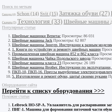
Поиск по меткам
Затяжка обуви
(27)
Schon
(14)
Svit
(15)
Camoga
(4)
Технология
(33)
Швейные машины 
Скачать
(5)
Популярные статьи
Швейные машинки Веритас
Просмотры: 86 031
Швейные машины Jack
Просмотры: 62 807
Швейные машины Зингер. Инструкции к разным моделям.
1. Книги по устройству и ремонту швейных машин
Просм
Промышленная швейная машина 852 и 862 класса
Просмо
Швейная машинка Чайка Подольского завода
Просмотры:
Швейные машины класса 23
Просмотры: 26 189
Швейные машины Brother. Инструкции по эксплуатации,
ПКП-10, ПКП-16. Прессы вырубочные электрогидравлич
5. Изготовление и ремонт обуви, шитьё своими руками
П
Оборудование сайта
Перейти к списку оборудования >>>
Похожие статьи
Leibrock HO-SP-A. Увлажнитель для распаривания заг
ПИГ-1. Машина для формования пяточной части обув