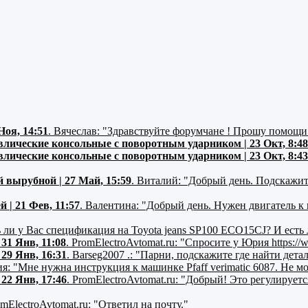
Ноя, 14:51
.
Вячеслав:
"Здравствуйте форумчане ! Прошу помощи в 
ические консольные с поворотным ударником | 23 Окт, 8:48
ические консольные с поворотным ударником | 23 Окт, 8:43
й вырубной | 27 Май, 15:59
.
Виталий:
"Добрый день. Подскажите
| 21 Фев, 11:57
.
Валентина:
"Добрый день. Нужен двигатель к
 ли у Вас спецификация на Toyota jeans SP100 ECO15CJ? И есть л
31 Янв, 11:08
.
PromElectroAvtomat.ru:
"Спросите у Юрия https://w
29 Янв, 16:31
.
Barseg2007 .:
"Парни, подскажите где найти детали
я:
"Мне нужна инструкция к машинке Pfaff verimatic 6087. Не мо
22 Янв, 17:46
.
PromElectroAvtomat.ru:
"Добрый! Это регулируетс
mElectroAvtomat.ru:
"Ответил на почту."