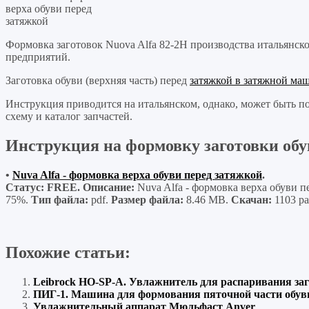
верха обуви перед
затяжкой
Формовка заготовок Nuova Alfa 82-2H производства итальянск
предприятий.
Заготовка обуви (верхняя часть) перед
затяжкой в затяжной ма
Инструкция приводится на итальянском, однако, может быть 
схему и каталог запчастей.
Инструкция на формовку заготовки обув
•
Nuva Alfa - формовка верха обуви перед затяжкой
.
Статус: FREE. Описание:
Nuva Alfa - формовка верха обуви п
75%.
Тип файла:
pdf.
Размер файла:
8.46 MB.
Скачан:
1103 ра
Похожие статьи:
Leibrock HO-SP-A. Увлажнитель для распаривания заг
ПИГ-1. Машина для формования пяточной части обув
Увлажнительный аппарат Мюльфаст Anver