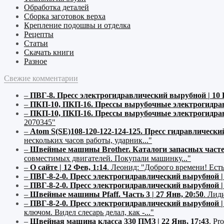
Обработка деталей
Сборка заготовок верха
Крепление подошвы и отделка
Рецепты
Статьи
Скачать книги
Разное
Свежие комментарии
–
ПВГ-8. Пресс электрогидравлический вырубной | 10 
–
ПКП-10, ПКП-16. Прессы вырубочные электрогидравл
–
ПКП-10, ПКП-16. Прессы вырубочные электрогидравл
2070345"
–
Atom S(SE)108-120-122-124-125. Пресс гидравлически
нескольких часов работы, ударник..."
–
Швейные машины Brother. Каталоги запасных частей 
совместимых двигателей. Покупали машинку..."
–
О сайте | 12 Фев, 1:14
.
Леонид:
"Доброго времени! Есть
–
ПВГ-8-2-0. Пресс электрогидравлический вырубной | 
–
ПВГ-8-2-0. Пресс электрогидравлический вырубной | 
–
Швейные машины Pfaff. Часть 3 | 27 Янв, 20:50
.
Лиди
–
ПВГ-8-2-0. Пресс электрогидравлический вырубной | 
ключом. Видел слесарь делал, как -..."
–
Швейная машина класса 330 ПМЗ | 22 Янв, 17:43
.
Pro