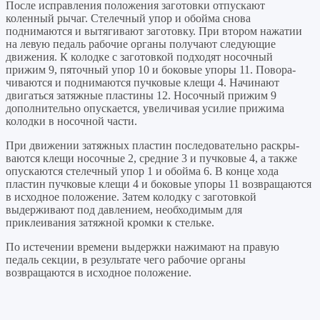
После ис­правления положения заготовки отпускают
коленный рычаг. Сте­лечный упор и обойма снова
поднимаются и вытягивают заго­товку. При втором нажатии
на левую педаль рабочие органы полу­чают следующие
движения. К колодке с заготовкой подходят носочный
прижим 9, пяточный упор 10 и боковые упоры 11. Повора­
чиваются и поднимаются пучковые клещи 4. Начинают
двигаться затяжные пластины 12. Носочный прижим 9
дополнительно опус­кается, увеличивая усилие прижима
колодки в носочной части.
При движении затяжных пластин последовательно раскры­
ваются клещи носочные 2, средние 3 и пучковые 4, а также
опускаются стелечный упор 1 и обойма 6. В конце хода
пластин пучковые клещи 4 и боковые упоры 11 возвращаются
в исходное положение. Затем колодку с заготовкой
выдерживают под давлением, не­обходимым для
приклеивания затяжной кромки к стельке.
По истечении времени выдержки нажимают на правую
педаль секции, в результате чего рабочие органы
возвращаются в исход­ное положение.