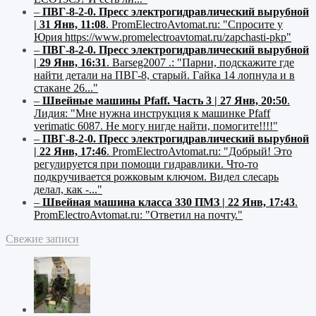
–
ПВГ-8-2-0. Пресс электрогидравлический вырубной
| 31 Янв, 11:08
.
PromElectroAvtomat.ru:
"Спросите у
Юрия https://www.promelectroavtomat.ru/zapchasti-pkp"
–
ПВГ-8-2-0. Пресс электрогидравлический вырубной
| 29 Янв, 16:31
.
Barseg2007 .:
"Парни, подскажите где
найти детали на ПВГ-8, старый. Гайка 14 лопнула и в
стакане 26..."
–
Швейные машины Pfaff. Часть 3 | 27 Янв, 20:50
.
Лидия:
"Мне нужна инструкция к машинке Pfaff
verimatic 6087. Не могу нигде найти, помогите!!!!"
–
ПВГ-8-2-0. Пресс электрогидравлический вырубной
| 22 Янв, 17:46
.
PromElectroAvtomat.ru:
"Добрый! Это
регулируется при помощи гидравлики. Что-то
подкручивается рожковым ключом. Видел слесарь
делал, как -..."
–
Швейная машина класса 330 ПМЗ | 22 Янв, 17:43
.
PromElectroAvtomat.ru:
"Ответил на почту."
Свежие записи