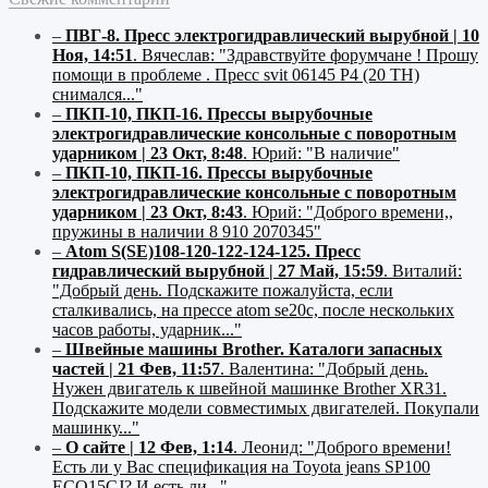
–
ПВГ-8. Пресс электрогидравлический вырубной | 10
Ноя, 14:51
.
Вячеслав:
"Здравствуйте форумчане ! Прошу
помощи в проблеме . Пресс svit 06145 P4 (20 ТН)
снимался..."
–
ПКП-10, ПКП-16. Прессы вырубочные
электрогидравлические консольные с поворотным
ударником | 23 Окт, 8:48
.
Юрий:
"В наличие"
–
ПКП-10, ПКП-16. Прессы вырубочные
электрогидравлические консольные с поворотным
ударником | 23 Окт, 8:43
.
Юрий:
"Доброго времени,,
пружины в наличии 8 910 2070345"
–
Atom S(SE)108-120-122-124-125. Пресс
гидравлический вырубной | 27 Май, 15:59
.
Виталий:
"Добрый день. Подскажите пожалуйста, если
сталкивались, на прессе atom se20c, после нескольких
часов работы, ударник..."
–
Швейные машины Brother. Каталоги запасных
частей | 21 Фев, 11:57
.
Валентина:
"Добрый день.
Нужен двигатель к швейной машинке Brother XR31.
Подскажите модели совместимых двигателей. Покупали
машинку..."
–
О сайте | 12 Фев, 1:14
.
Леонид:
"Доброго времени!
Есть ли у Вас спецификация на Toyota jeans SP100
ECO15CJ? И есть ли..."