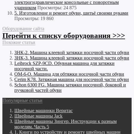
электрогидравлические консольные с поворотным
ударником
Просмотры: 24 875
5. Изготовление и ремонт обуви, шитьё своими руками
Просмотры: 19 860
Оборудование сайта
Перейти к списку оборудования >>>
Похожие статьи
ЗНК-2. Машина клеевой затяжки носочной части обуви
ЗНК-3. Машина клеевой затяжки носочной части обуви
Leibrock SZP-9CD. Обувная машина для затяжки
носочной части.
ОМ-6-О. Машина для обтяжки носочной части обуви
Cerim K78. Затяжная машина для носочной части обуви
Schon 6300 FG. Машина затяжки носочной, боковой и
пучковой частей обуви
Популярные статьи
Швейные машинки Веритас
Швейные машины Jack
Швейные машины Зингер. Инструкции к разным
моделям. Часть 5
1. Книги по устройству и ремонту швейных машин