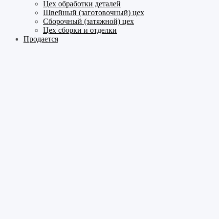
Цех обработки деталей
Швейный (заготовочный) цех
Сборочный (затяжной) цех
Цех сборки и отделки
Продается