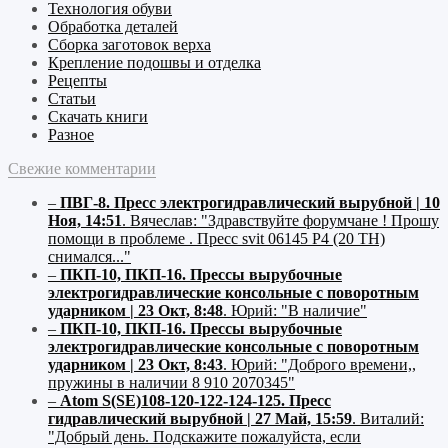
Технология обуви
Обработка деталей
Сборка заготовок верха
Крепление подошвы и отделка
Рецепты
Статьи
Скачать книги
Разное
Свежие комментарии
–
ПВГ-8. Пресс электрогидравлический вырубной | 10
Ноя, 14:51
.
Вячеслав:
"Здравствуйте форумчане ! Прошу
помощи в проблеме . Пресс svit 06145 P4 (20 ТН)
снимался..."
–
ПКП-10, ПКП-16. Прессы вырубочные
электрогидравлические консольные с поворотным
ударником | 23 Окт, 8:48
.
Юрий:
"В наличие"
–
ПКП-10, ПКП-16. Прессы вырубочные
электрогидравлические консольные с поворотным
ударником | 23 Окт, 8:43
.
Юрий:
"Доброго времени,,
пружины в наличии 8 910 2070345"
–
Atom S(SE)108-120-122-124-125. Пресс
гидравлический вырубной | 27 Май, 15:59
.
Виталий:
"Добрый день. Подскажите пожалуйста, если