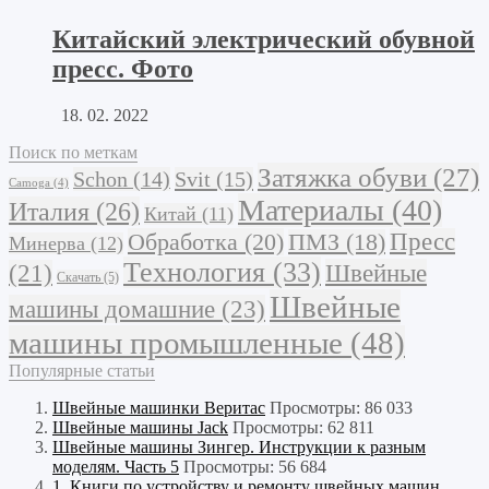
Китайский электрический обувной
пресс. Фото
18. 02. 2022
Поиск по меткам
Затяжка обуви
(27)
Schon
(14)
Svit
(15)
Camoga
(4)
Материалы
(40)
Италия
(26)
Китай
(11)
Обработка
(20)
Пресс
ПМЗ
(18)
Минерва
(12)
Технология
(33)
Швейные
(21)
Скачать
(5)
Швейные
машины домашние
(23)
машины промышленные
(48)
Популярные статьи
Швейные машинки Веритас
Просмотры: 86 033
Швейные машины Jack
Просмотры: 62 811
Швейные машины Зингер. Инструкции к разным
моделям. Часть 5
Просмотры: 56 684
1. Книги по устройству и ремонту швейных машин