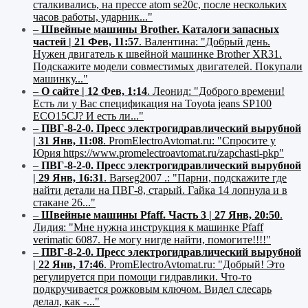
сталкивались, на прессе atom se20c, после нескольких
часов работы, ударник..."
–
Швейные машины Brother. Каталоги запасных
частей | 21 Фев, 11:57
.
Валентина:
"Добрый день.
Нужен двигатель к швейной машинке Brother XR31.
Подскажите модели совместимых двигателей. Покупали
машинку..."
–
О сайте | 12 Фев, 1:14
.
Леонид:
"Доброго времени!
Есть ли у Вас спецификация на Toyota jeans SP100
ECO15CJ? И есть ли..."
–
ПВГ-8-2-0. Пресс электрогидравлический вырубной
| 31 Янв, 11:08
.
PromElectroAvtomat.ru:
"Спросите у
Юрия https://www.promelectroavtomat.ru/zapchasti-pkp"
–
ПВГ-8-2-0. Пресс электрогидравлический вырубной
| 29 Янв, 16:31
.
Barseg2007 .:
"Парни, подскажите где
найти детали на ПВГ-8, старый. Гайка 14 лопнула и в
стакане 26..."
–
Швейные машины Pfaff. Часть 3 | 27 Янв, 20:50
.
Лидия:
"Мне нужна инструкция к машинке Pfaff
verimatic 6087. Не могу нигде найти, помогите!!!!"
–
ПВГ-8-2-0. Пресс электрогидравлический вырубной
| 22 Янв, 17:46
.
PromElectroAvtomat.ru:
"Добрый! Это
регулируется при помощи гидравлики. Что-то
подкручивается рожковым ключом. Видел слесарь
делал, как -..."