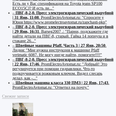
Есть ли у Вас спецификация на Toyota jeans SP100
ECO15CJ? И есть ли..."
–
ПВГ-8-2-0. Пресс электрогидравлический вырубной
| 31 Янв, 11:08
.
PromElectroAvtomat.ru:
"Спросите у
Юрия https://www.promelectroavtomat.ru/zapchasti-pkp"
–
ПВГ-8-2-0. Пресс электрогидравлический вырубной
| 29 Янв, 16:31
.
Barseg2007 .:
"Парни, подскажите где
найти детали на ПВГ-8, старый. Гайка 14 лопнула и в
стакане 26..."
–
Швейные машины Pfaff. Часть 3 | 27 Янв, 20:50
.
Лидия:
"Мне нужна инструкция к машинке Pfaff
verimatic 6087. Не могу нигде найти, помогите!!!!"
–
ПВГ-8-2-0. Пресс электрогидравлический вырубной
| 22 Янв, 17:46
.
PromElectroAvtomat.ru:
"Добрый! Это
регулируется при помощи гидравлики. Что-то
подкручивается рожковым ключом. Видел слесарь
делал, как -..."
–
Швейная машина класса 330 ПМЗ | 22 Янв, 17:43
.
PromElectroAvtomat.ru:
"Ответил на почту."
Свежие записи