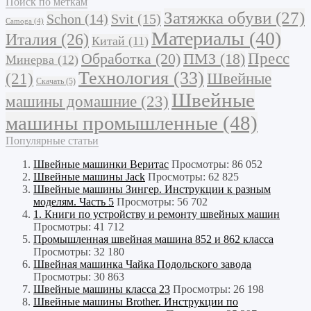
Поиск по меткам
Затяжка обуви
(27)
Schon
(14)
Svit
(15)
Camoga
(4)
Материалы
(40)
Италия
(26)
Китай
(11)
Обработка
(20)
Пресс
ПМЗ
(18)
Минерва
(12)
Технология
(33)
Швейные
(21)
Скачать
(5)
Швейные
машины домашние
(23)
машины промышленные
(48)
Популярные статьи
Швейные машинки Веритас
Просмотры: 86 052
Швейные машины Jack
Просмотры: 62 825
Швейные машины Зингер. Инструкции к разным
моделям. Часть 5
Просмотры: 56 702
1. Книги по устройству и ремонту швейных машин
Просмотры: 41 712
Промышленная швейная машина 852 и 862 класса
Просмотры: 32 180
Швейная машинка Чайка Подольского завода
Просмотры: 30 863
Швейные машины класса 23
Просмотры: 26 198
Швейные машины Brother. Инструкции по