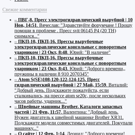
Свежие комментарии
–
ПВГ-8. Пресс электрогидравлический вырубной | 10
Ноя, 14:51
.
Вячеслав:
"Здравствуйте форумчане ! Прошу
помощи в проблеме . Пресс svit 06145 P4 (20 ТН)
снимался..."
–
ПКП-10, ПКП-16. Прессы вырубочные
электрогидравлические консольные с поворотным
ударником | 23 Окт, 8:48
.
Юрий:
"В наличие"
–
ПКП-10, ПКП-16. Прессы вырубочные
электрогидравлические консольные с поворотным
ударником | 23 Окт, 8:43
.
Юрий:
"Доброго времени,,
пружины в наличии 8 910 2070345"
–
Atom S(SE)108-120-122-124-125. Пресс
гидравлический вырубной | 27 Май, 15:59
.
Виталий:
"Добрый день. Подскажите пожалуйста, если
сталкивались, на прессе atom se20c, после нескольких
часов работы, ударник..."
–
Швейные машины Brother. Каталоги запасных
частей | 21 Фев, 11:57
.
Валентина:
"Добрый день.
Нужен двигатель к швейной машинке Brother XR31.
Подскажите модели совместимых двигателей. Покупали
машинку..."
–
О сайте | 12 Фев, 1:14
.
Леонид:
"Доброго времени!