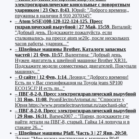
электрогидравлические консольные с поворотным
ударником | 23 Окт, 8:43
.
Юрий:
"Доброго времени,,
пружины в наличии 8 910 2070345"
–
Atom S(SE)108-120-122-124-125. Пресс
гидравлический вырубной | 27 Май, 15:59
.
Виталий:
"Добрый день. Подскажите пожалуйста, если
сталкивались, на прессе atom se20c, после нескольких
часов работы, ударник..."
–
Швейные машины Brother. Каталоги запасных
частей | 21 Фев, 11:57
.
Валентина:
"Добрый день.
Нужен двигатель к швейной машинке Brother XR31.
Подскажите модели совместимых двигателей. Покупали
машинку..."
–
О сайте | 12 Фев, 1:14
.
Леонид:
"Доброго времени!
Есть ли у Вас спецификация на Toyota jeans SP100
ECO15CJ? И есть ли..."
–
ПВГ-8-2-0. Пресс электрогидравлический вырубной
| 31 Янв, 11:08
.
PromElectroAvtomat.ru:
"Спросите у
Юрия https://www.promelectroavtomat.ru/zapchasti-pkp"
–
ПВГ-8-2-0. Пресс электрогидравлический вырубной
| 29 Янв, 16:31
.
Barseg2007 .:
"Парни, подскажите где
найти детали на ПВГ-8, старый. Гайка 14 лопнула и в
стакане 26..."
–
Швейные машины Pfaff. Часть 3 | 27 Янв, 20:50
.
Лидия:
"Мне нужна инструкция к машинке Pfaff