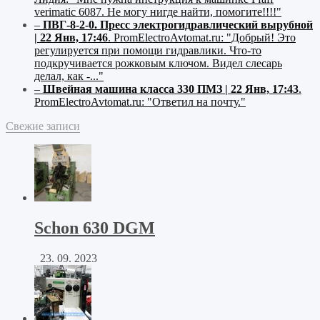
verimatic 6087. Не могу нигде найти, помогите!!!!"
–
ПВГ-8-2-0. Пресс электрогидравлический вырубной
| 22 Янв, 17:46
.
PromElectroAvtomat.ru:
"Добрый! Это
регулируется при помощи гидравлики. Что-то
подкручивается рожковым ключом. Видел слесарь
делал, как -..."
–
Швейная машина класса 330 ПМЗ | 22 Янв, 17:43
.
PromElectroAvtomat.ru:
"Ответил на почту."
Свежие записи
Schon 630 DGM
23. 09. 2023