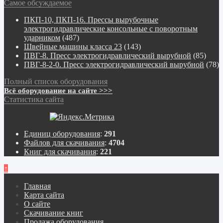
Самое обсуждаемое
ПКП-10, ПКП-16. Прессы вырубочные
электрогидравлические консольные с поворотным
ударником
(487)
Швейные машины класса 23
(143)
ПВГ-8. Пресс электрогидравлический вырубной
(85)
ПВГ-8-2-0. Пресс электрогидравлический вырубной
(78)
Полный список оборудования
Всё оборудование на сайте >>>
Статистика сайта
Единиц оборудования
:
291
Файлов для скачивания
:
4704
Книг для скачивания
:
221
↑
Главная
Карта сайта
О сайте
Скачивание книг
Продажа оборудования