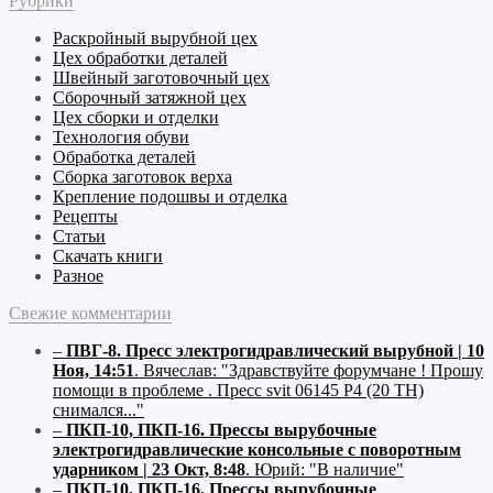
Рубрики
Раскройный
вырубной
цех
Цех обработки деталей
Швейный
заготовочный
цех
Сборочный
затяжной
цех
Цех сборки и отделки
Технология обуви
Обработка деталей
Сборка заготовок верха
Крепление подошвы и отделка
Рецепты
Статьи
Скачать книги
Разное
Свежие комментарии
–
ПВГ-8. Пресс электрогидравлический вырубной | 10
Ноя, 14:51
.
Вячеслав:
"Здравствуйте форумчане ! Прошу
помощи в проблеме . Пресс svit 06145 P4 (20 ТН)
снимался..."
–
ПКП-10, ПКП-16. Прессы вырубочные
электрогидравлические консольные с поворотным
ударником | 23 Окт, 8:48
.
Юрий:
"В наличие"
–
ПКП-10, ПКП-16. Прессы вырубочные