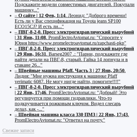
Подскажите модели совместимых двигателей. Покупали
машинку..."
–
О сайте | 12 Фев, 1:14
.
Леонид:
"Доброго времени!
Есть ли у Вас спецификация на Toyota jeans SP100
ECO15CJ? И есть ли..."
–
ПВГ-8-2-0. Пресс электрогидравлический вырубной
| 31 Янв, 11:08
.
PromElectroAvtomat.ru:
"Спросите у
Юрия https://www.promelectroavtomat.ru/zapchasti-pkp"
–
ПВГ-8-2-0. Пресс электрогидравлический вырубной
| 29 Янв, 16:31
.
Barseg2007 .:
"Парни, подскажите где
найти детали на ПВГ-8, старый. Гайка 14 лопнула и в
стакане 26..."
–
Швейные машины Pfaff. Часть 3 | 27 Янв, 20:50
.
Лидия:
"Мне нужна инструкция к машинке Pfaff
verimatic 6087. Не могу нигде найти, помогите!!!!"
–
ПВГ-8-2-0. Пресс электрогидравлический вырубной
| 22 Янв, 17:46
.
PromElectroAvtomat.ru:
"Добрый! Это
регулируется при помощи гидравлики. Что-то
подкручивается рожковым ключом. Видел слесарь
делал, как -..."
–
Швейная машина класса 330 ПМЗ | 22 Янв, 17:43
.
PromElectroAvtomat.ru:
"Ответил на почту."
Свежие записи