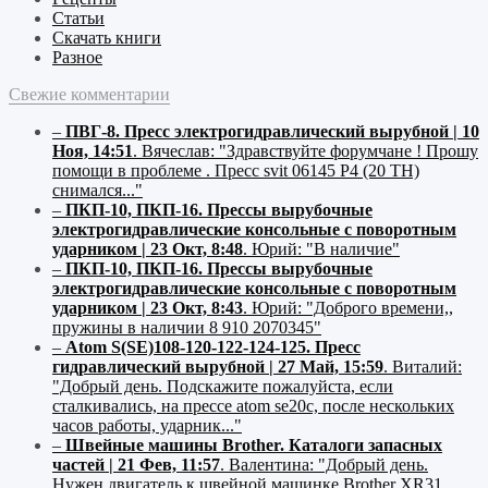
Статьи
Скачать книги
Разное
Свежие комментарии
–
ПВГ-8. Пресс электрогидравлический вырубной | 10
Ноя, 14:51
.
Вячеслав:
"Здравствуйте форумчане ! Прошу
помощи в проблеме . Пресс svit 06145 P4 (20 ТН)
снимался..."
–
ПКП-10, ПКП-16. Прессы вырубочные
электрогидравлические консольные с поворотным
ударником | 23 Окт, 8:48
.
Юрий:
"В наличие"
–
ПКП-10, ПКП-16. Прессы вырубочные
электрогидравлические консольные с поворотным
ударником | 23 Окт, 8:43
.
Юрий:
"Доброго времени,,
пружины в наличии 8 910 2070345"
–
Atom S(SE)108-120-122-124-125. Пресс
гидравлический вырубной | 27 Май, 15:59
.
Виталий:
"Добрый день. Подскажите пожалуйста, если
сталкивались, на прессе atom se20c, после нескольких
часов работы, ударник..."
–
Швейные машины Brother. Каталоги запасных
частей | 21 Фев, 11:57
.
Валентина:
"Добрый день.
Нужен двигатель к швейной машинке Brother XR31.