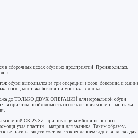
ся в сборочных цехах обувных предприятий. Производилась
лер.
ж обуви выполнялся за три операции: носок, боковина и задни
жа носка, монтажа боковин и монтажа задника.
онтажа до ТОЛЬКО ДВУХ ОПЕРАЦИЙ для нормальной обуви
ая при этом необходимость использования машины монтажа
ми.
тся машиной СК 23 SZ при помощи комбинированного
помощи узла пластин—матриц для задника. Таким образом,
стичного клеящего состава с закреплением задника на гвоздях.