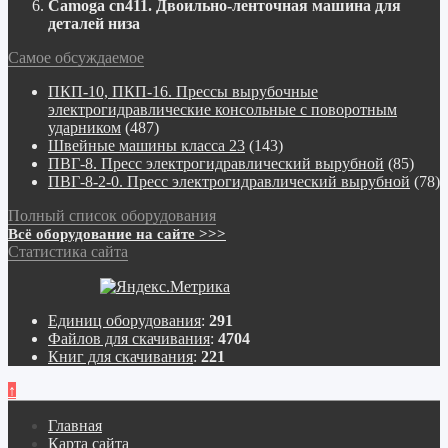
Camoga cn411. Двоильно-ленточная машина для
деталей низа
Самое обсуждаемое
ПКП-10, ПКП-16. Прессы вырубочные
электрогидравлические консольные с поворотным
ударником
(487)
Швейные машины класса 23
(143)
ПВГ-8. Пресс электрогидравлический вырубной
(85)
ПВГ-8-2-0. Пресс электрогидравлический вырубной
(78)
Полный список оборудования
Всё оборудование на сайте >>>
Статистика сайта
Единиц оборудования
:
291
Файлов для скачивания
:
4704
Книг для скачивания
:
221
↑
Главная
Карта сайта