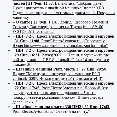
частей | 21 Фев, 11:57
.
Валентина:
"Добрый день.
Нужен двигатель к швейной машинке Brother XR31.
Подскажите модели совместимых двигателей. Покупали
машинку..."
–
О сайте | 12 Фев, 1:14
.
Леонид:
"Доброго времени!
Есть ли у Вас спецификация на Toyota jeans SP100
ECO15CJ? И есть ли..."
–
ПВГ-8-2-0. Пресс электрогидравлический вырубной
| 31 Янв, 11:08
.
PromElectroAvtomat.ru:
"Спросите у
Юрия https://www.promelectroavtomat.ru/zapchasti-pkp"
–
ПВГ-8-2-0. Пресс электрогидравлический вырубной
| 29 Янв, 16:31
.
Barseg2007 .:
"Парни, подскажите где
найти детали на ПВГ-8, старый. Гайка 14 лопнула и в
стакане 26..."
–
Швейные машины Pfaff. Часть 3 | 27 Янв, 20:50
.
Лидия:
"Мне нужна инструкция к машинке Pfaff
verimatic 6087. Не могу нигде найти, помогите!!!!"
–
ПВГ-8-2-0. Пресс электрогидравлический вырубной
| 22 Янв, 17:46
.
PromElectroAvtomat.ru:
"Добрый! Это
регулируется при помощи гидравлики. Что-то
подкручивается рожковым ключом. Видел слесарь
делал, как -..."
–
Швейная машина класса 330 ПМЗ | 22 Янв, 17:43
.
PromElectroAvtomat.ru:
"Ответил на почту."