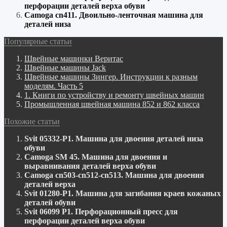
перфорации деталей верха обуви
Camoga cn411. Двоильно-ленточная машина для
деталей низа
Популярные статьи
Швейные машинки Веритас
Швейные машины Jack
Швейные машины Зингер. Инструкции к разным
моделям. Часть 5
1. Книги по устройству и ремонту швейных машин
Промышленная швейная машина 852 и 862 класса
Похожие статьи
Svit 05332-P1. Машина для двоения деталей низа
обуви
Camoga SM 45. Машина для двоения и
выравнивания деталей верха обуви
Camoga cn503-cn512-cn513. Машина для двоения
деталей верха
Svit 01280-P1. Машина для загибания краев кожаных
деталей обуви
Svit 06099 P1. Перфорационный пресс для
перфорации деталей верха обуви