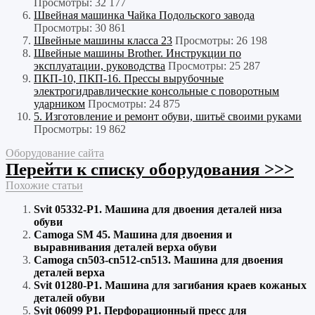
Просмотры: 32 177
Швейная машинка Чайка Подольского завода
Просмотры: 30 861
Швейные машины класса 23
Просмотры: 26 198
Швейные машины Brother. Инструкции по
эксплуатации, руководства
Просмотры: 25 287
ПКП-10, ПКП-16. Прессы вырубочные
электрогидравлические консольные с поворотным
ударником
Просмотры: 24 875
5. Изготовление и ремонт обуви, шитьё своими руками
Просмотры: 19 862
Оборудование сайта
Перейти к списку оборудования >>>
Похожие статьи
Svit 05332-P1. Машина для двоения деталей низа
обуви
Camoga SM 45. Машина для двоения и
выравнивания деталей верха обуви
Camoga cn503-cn512-cn513. Машина для двоения
деталей верха
Svit 01280-P1. Машина для загибания краев кожаных
деталей обуви
Svit 06099 P1. Перфорационный пресс для