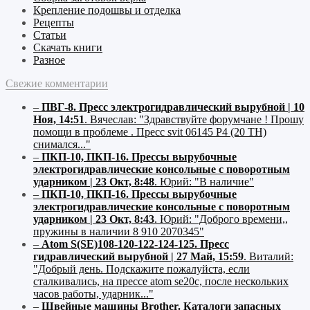
Крепление подошвы и отделка
Рецепты
Статьи
Скачать книги
Разное
Свежие комментарии
–
ПВГ-8. Пресс электрогидравлический вырубной | 10
Ноя, 14:51
.
Вячеслав:
"Здравствуйте форумчане ! Прошу
помощи в проблеме . Пресс svit 06145 P4 (20 ТН)
снимался..."
–
ПКП-10, ПКП-16. Прессы вырубочные
электрогидравлические консольные с поворотным
ударником | 23 Окт, 8:48
.
Юрий:
"В наличие"
–
ПКП-10, ПКП-16. Прессы вырубочные
электрогидравлические консольные с поворотным
ударником | 23 Окт, 8:43
.
Юрий:
"Доброго времени,,
пружины в наличии 8 910 2070345"
–
Atom S(SE)108-120-122-124-125. Пресс
гидравлический вырубной | 27 Май, 15:59
.
Виталий:
"Добрый день. Подскажите пожалуйста, если
сталкивались, на прессе atom se20c, после нескольких
часов работы, ударник..."
–
Швейные машины Brother. Каталоги запасных