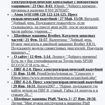
электрогидравлические консольные с поворотным
ударником | 23 Окт, 8:43
.
Юрий:
"Доброго времени,,
пружины в наличии 8 910 2070345"
–
Atom S(SE)108-120-122-124-125. Пресс
гидравлический вырубной | 27 Май, 15:59
.
Виталий:
"Добрый день. Подскажите пожалуйста, если
сталкивались, на прессе atom se20c, после нескольких
часов работы, ударник..."
–
Швейные машины Brother. Каталоги запасных
частей | 21 Фев, 11:57
.
Валентина:
"Добрый день.
Нужен двигатель к швейной машинке Brother XR31.
Подскажите модели совместимых двигателей. Покупали
машинку..."
–
О сайте | 12 Фев, 1:14
.
Леонид:
"Доброго времени!
Есть ли у Вас спецификация на Toyota jeans SP100
ECO15CJ? И есть ли..."
–
ПВГ-8-2-0. Пресс электрогидравлический вырубной
| 31 Янв, 11:08
.
PromElectroAvtomat.ru:
"Спросите у
Юрия https://www.promelectroavtomat.ru/zapchasti-pkp"
–
ПВГ-8-2-0. Пресс электрогидравлический вырубной
| 29 Янв, 16:31
.
Barseg2007 .:
"Парни, подскажите где
найти детали на ПВГ-8, старый. Гайка 14 лопнула и в
стакане 26..."
–
Швейные машины Pfaff. Часть 3 | 27 Янв, 20:50
.
Лидия:
"Мне нужна инструкция к машинке Pfaff