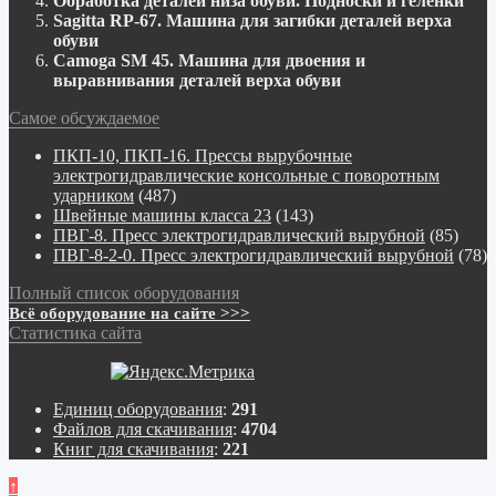
Обработка деталей низа обуви. Подноски и геленки
Sagitta RP-67. Машина для загибки деталей верха
обуви
Camoga SM 45. Машина для двоения и
выравнивания деталей верха обуви
Самое обсуждаемое
ПКП-10, ПКП-16. Прессы вырубочные
электрогидравлические консольные с поворотным
ударником
(487)
Швейные машины класса 23
(143)
ПВГ-8. Пресс электрогидравлический вырубной
(85)
ПВГ-8-2-0. Пресс электрогидравлический вырубной
(78)
Полный список оборудования
Всё оборудование на сайте >>>
Статистика сайта
Единиц оборудования
:
291
Файлов для скачивания
:
4704
Книг для скачивания
:
221
↑