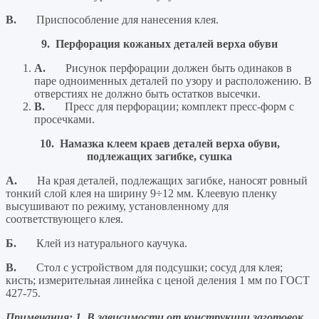
В.
Приспособление для нанесения клея.
9. Перфорация кожаных деталей верха обуви
A.
Рисунок перфорации должен быть одинаков в
паре одноименных деталей по узору и расположению. В
отверстиях не должно быть остатков высечки.
B.
Пресс для перфорации; комплект пресс-форм с
просечками.
10. Намазка клеем краев деталей верха обуви,
подлежащих загибке, сушка
А.
На края деталей, подлежащих загибке, наносят ровный
тонкий слой клея на ширину 9÷12 мм. Клеевую пленку
высушивают по режиму, установленному для
соответствующего клея.
Б.
Клей из натурального каучука.
В.
Стол с устройством для подсушки; сосуд для клея;
кисть; измерительная линейка с ценой деления 1 мм по ГОСТ
427-75.
Примечания: 1. В зависимости от конструкции заготовок