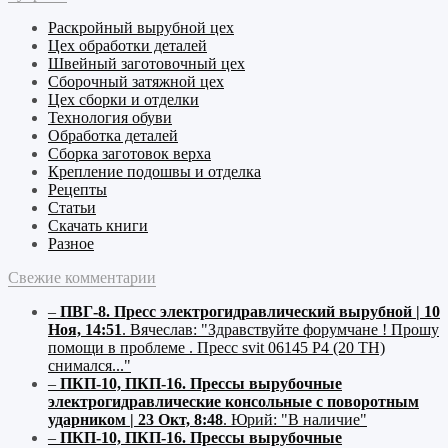
Раскройный
вырубной
цех
Цех обработки деталей
Швейный
заготовочный
цех
Сборочный
затяжной
цех
Цех сборки и отделки
Технология обуви
Обработка деталей
Сборка заготовок верха
Крепление подошвы и отделка
Рецепты
Статьи
Скачать книги
Разное
Свежие комментарии
–
ПВГ-8. Пресс электрогидравлический вырубной | 10
Ноя, 14:51
.
Вячеслав:
"Здравствуйте форумчане ! Прошу
помощи в проблеме . Пресс svit 06145 P4 (20 ТН)
снимался..."
–
ПКП-10, ПКП-16. Прессы вырубочные
электрогидравлические консольные с поворотным
ударником | 23 Окт, 8:48
.
Юрий:
"В наличие"
–
ПКП-10, ПКП-16. Прессы вырубочные