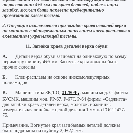
на расстоянии 4÷5 мм от краев деталей, подлежащих
загибке, может быть наклеена предварительно
промазанная клеем тесьма.
2. Операция исключается при загибке краев деталей верха
на машинах с одновременным нанесением клеев-расплавов и
вклеиванием укрепляющей тесьмы.
11. Загибка краев
деталей верха обуви
А.
Детали верха обуви загибают на одинаковую по всему
периметру ширину 4÷5 мм. Загнутые края должны быть
прочно склеены.
Б.
Клеи-расплавы на основе низкомолекулярных
полиамидов
В.
Машины типа ЗКД-О,
01280/Р
, машина мод. С фирмы
1
БУСМК, машины мод. РР-67, Р-67Т, Р-64 фирмы «Саджитта»
для загибки краев деталей верха; молоток; ножницы;
измерительная линейка с ценой деления 1 мм по ГОСТ 427-
75.
Примечание. Вогнутые края загибаемых деталей должны
быть подрезаны на глубину 2,0÷2,5 мм.