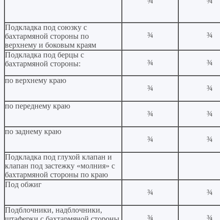
¾
¾
Подкладка под союзку с
¾
¾
бахтармяной стороны по
верхнему и боковым краям
Подкладка под берцы с
¾
¾
бахтармяной стороны:
по верхнему краю
¾
¾
по переднему краю
¾
¾
по заднему краю
¾
¾
Подкладка под глухой клапан и
клапан под застежку «молния» с
бахтармяной стороны по краю
Под обжиг
¾
¾
Подблочники, надблочники,
¾
¾
штаферки с бахтармяной стороны