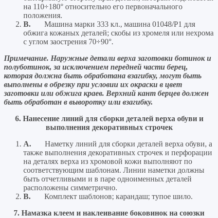
на 110÷180° относительно его первоначального
положения.
B.
Машина марки 333 кл., машина 01048/P1 для
обжига кожаных деталей; скобы из хромеля или нехрома
с углом заострения 70÷90°.
Примечание. Наружные детали верха заготовки ботинок и
полуботинок, за исключением передней части берец,
которая должна быть обработана взагибку, могут быть
выполнены в обрезку при условии их окраски в цвет
заготовки или обжига краев. Верхний кант берцев должен
быть обработан в выворотку или взагибку.
6. Нанесение линий для сборки деталей верха обуви и
выполнения декоративных строчек
A.
Наметку линий для сборки деталей верха обуви, а
также выполнения декоративных строчек и перфорации
на деталях верха из хромовой кожи выполняют по
соответствующим шаблонам. Линии наметки должны
быть отчетливыми и в паре одноименных деталей
расположены симметрично.
B.
Комплект шаблонов; карандаш; тупое шило.
7. Намазка клеем и наклеивание боковинок на союзки