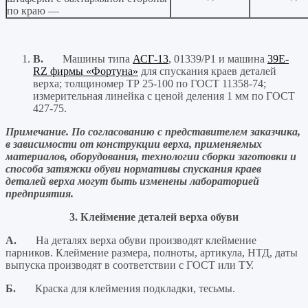
по краю —
B.
Машины типа
АСГ-13
, 01339/Р1 и машина
39E-
RZ фирмы «Фортуна»
для спускания краев деталей
верха; толщиномер ТР 25-100 по ГОСТ 11358-74;
измерительная линейка с ценой деления 1 мм по ГОСТ
427-75.
Примечание. По согласованию с представителем заказчика,
в зависимости от конструкции верха, применяемых
материалов, оборудования, технологии сборки заготовки и
способа затяжки обуви нормативы спускания краев
деталей верха могут быть изменены лабораторией
предприятия.
3. Клеймение деталей верха обуви
А.
На деталях верха обуви производят клеймение
парников. Клеймение размера, полноты, артикула, НТД, даты
выпуска производят в соответствии с ГОСТ или ТУ.
Б.
Краска для клеймения подкладки, тесьмы.