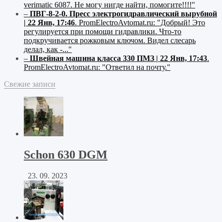
verimatic 6087. Не могу нигде найти, помогите!!!!"
–
ПВГ-8-2-0. Пресс электрогидравлический вырубной
| 22 Янв, 17:46
.
PromElectroAvtomat.ru:
"Добрый! Это
регулируется при помощи гидравлики. Что-то
подкручивается рожковым ключом. Видел слесарь
делал, как -..."
–
Швейная машина класса 330 ПМЗ | 22 Янв, 17:43
.
PromElectroAvtomat.ru:
"Ответил на почту."
Свежие записи
Schon 630 DGM
23. 09. 2023