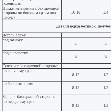
голенищам
Пряжечные ремни с бахтармяной
16-18
3/4
стороны по боковым краям под
пряжку
Детали верха ботинок, полубо
Детали верха:
под загибку
¾
¾
под выворотку
¾
¾
Союзки с бахтармяной стороны:
по верхнему краю
8-12
1/2
по боковым краям
8-12
1/2
Берцы с бахтармяной стороны:
по переднему краю
8-12
1/2