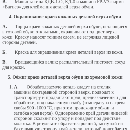
В.
Машины типа КДВ-1-О, КД-0 и машина FP-V3 фирмы
«Вагнер» для клеймения деталей верха обуви.
4. Окрашивание краев кожаных деталей верха обуви
А.
Торцы краев кожаных деталей верха обуви, остающиеся
в готовой обуви открытыми, окрашивают под цвет верха
кожи. Краску наносят тонким слоем, не загрязняя лицевой
стороны деталей.
Б.
Краска для окрашивания краев деталей верха из кожи.
В.
Вращающийся валик; распылительный пистолет; сосуд
для краски.
5. Обжиг краев деталей верха обуви из хромовой кожи
A.
Обрабатываемую деталь кладут на столик
машины бахтармяной стороной вверх, подводят к
транспортеру и продвигают край, предназначенный для
обработки, под накаленную скобу (температура нагрева
скобы 900÷1000 °С, при этом происходит обжиг и
загибка края верха). Одновременно край детали лицевой
стороной скользит по упору и попадает под действие
молотка. В результате образуется ровный, загнутый на
бахтармяную сторону край детали, который подгибается