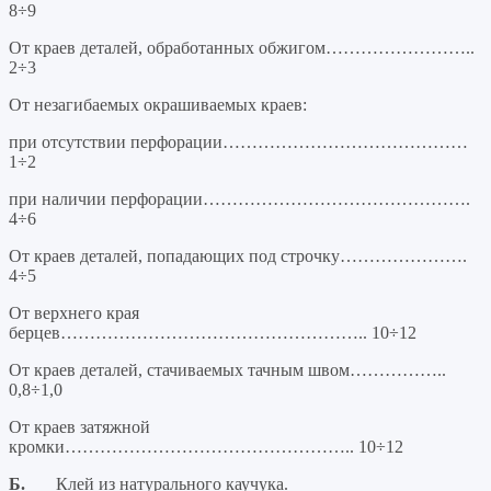
8÷9
От краев деталей, обработанных обжигом……………………..
2÷3
От незагибаемых окрашиваемых краев:
при отсутствии перфорации……………………………………
1÷2
при наличии перфорации……………………………………….
4÷6
От краев деталей, попадающих под строчку………………….
4÷5
От верхнего края
берцев…………………………………………….. 10÷12
От краев деталей, стачиваемых тачным швом……………..
0,8÷1,0
От краев затяжной
кромки………………………………………….. 10÷12
Б.
Клей из натурального каучука.