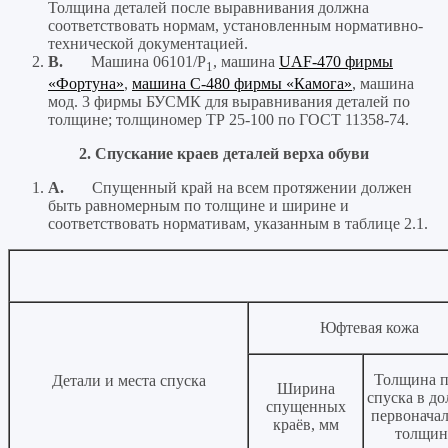
Толщина деталей после выравнивания должна
соответствовать нормам, установленным нормативно-
технической документацией.
B.
Машина 06101/Р
, машина
UAF-470 фирмы
1
«Фортуна»
,
машина С-480 фирмы «Камога»
, машина
мод. 3 фирмы БУСМК для выравнивания деталей по
толщине; толщиномер ТР 25-100 по ГОСТ 11358-74.
2. Спускание краев деталей верха обуви
A.
Спущенный край на всем протяжении должен
быть равномерным по толщине и ширине и
соответствовать нормативам, указанным в таблице 2.1.
Юфтевая кожа
Толщина п
Детали и места спуска
Ширина
спуска в до
спущенных
первонача
краёв, мм
толщи