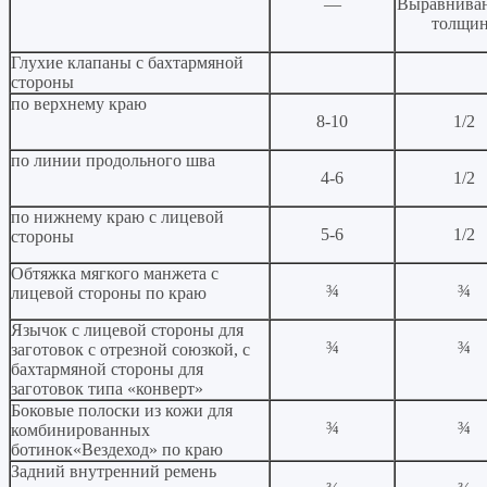
—
Выравниван
толщин
Глухие клапаны с бахтармяной
стороны
по верхнему краю
8-10
1/2
по линии продольного шва
4-6
1/2
по нижнему краю с лицевой
5-6
1/2
стороны
Обтяжка мягкого манжета с
¾
¾
лицевой стороны по краю
Язычок с лицевой стороны для
¾
¾
заготовок с отрезной союзкой, с
бахтармяной стороны для
заготовок типа «конверт»
Боковые полоски из кожи для
¾
¾
комбинированных
ботинок«Вездеход» по краю
Задний внутренний ремень